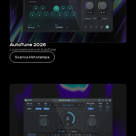
AutoTune 2026
La prossima era di AutoTune
Scarica il kit stampa