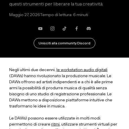
questi strumenti per liberare la tua creatività.
Maggio 27, 2026
Tempo di lettura: 6 minuti
YouTube
Instagram
TikTok
Facebook
Discordia
Unisciti alla community Discord
Negli ultimi due decenni,
le workstation audio digitali
(DAWs) hanno rivoluzionato la produzione musicale. Le
DAWs offrono ad artisti indipendenti e a chi è alle prime
armi la possibilità di produrre musica di qualità senza
bisogno di uno studio di registrazione professionale. Le
DAWs mettono a disposizione piattaforme intuitive che
trasformano le idee in musica.
Le DAWs) possono essere utilizzate in molti modi:
permettono di creare
ritmi
, utilizzare strumenti virtuali per