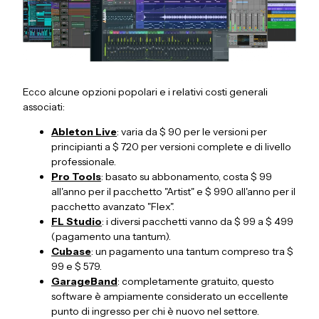
Ecco alcune opzioni popolari e i relativi costi generali
associati:
Ableton Live
: varia da $ 90 per le versioni per
principianti a $ 720 per versioni complete e di livello
professionale.
Pro Tools
: basato su abbonamento, costa $ 99
all'anno per il pacchetto "Artist" e $ 990 all'anno per il
pacchetto avanzato "Flex".
FL Studio
: i diversi pacchetti vanno da $ 99 a $ 499
(pagamento una tantum).
Cubase
: un pagamento una tantum compreso tra $
99 e $ 579.
GarageBand
: completamente gratuito, questo
software è ampiamente considerato un eccellente
punto di ingresso per chi è nuovo nel settore.