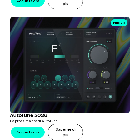
Acquista ora
più
Nuovo
AutoTune 2026
La prossima era di AutoTune
Saperne di
Acquista ora
più