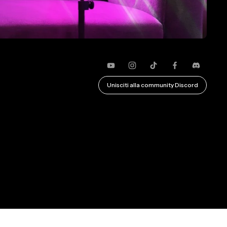
YouTube
Instagram
TikTok
Faceboo
Disco
Unisciti alla community Discord