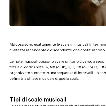
Ma cosa sono esattamente le scale in musica? In termini 
di altezza ascendente o discendente, che costituiscono la
Le note musicali possono avere un tono diverso a second
totale di dodici note: A, A# (o Bb), B, C, C# (o Db), D, D# (
organizzate suonate in una sequenza di intervalli. Lo sche
definirà la chiave musicale di quella scala.
Tipi di scale musicali
Le scale maggiori e minori sono le chiavi musicali più