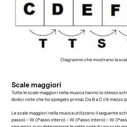
Diagrammi che mostrano la scala 
Scale maggiori
Tutte le scale maggiori nella musica hanno lo stesso schem
dodici note che ho spiegato prima). Da B a C c'è mezzo p
Le scale maggiori nella musica utilizzano il seguente sc
passo) – W (Passo intero) – W (Passo intero) – W (Pass
sequenza, puoi determinare le sette note di una scala mag