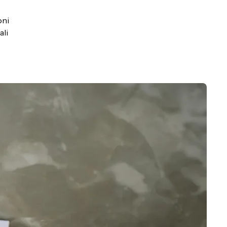
oni
ali