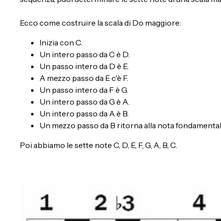
Ecco come costruire la scala di Do maggiore:
Inizia con C.
Un intero passo da C è D.
Un passo intero da D è E.
A mezzo passo da E c'è F.
Un passo intero da F è G.
Un intero passo da G è A.
Un intero passo da A è B.
Un mezzo passo da B ritorna alla nota fondamentale 
Poi abbiamo le sette note C, D, E, F, G, A, B, C.