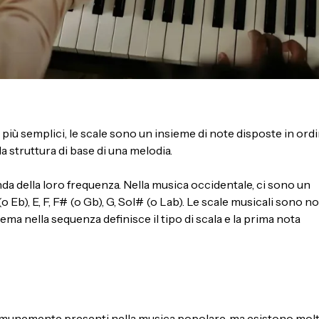
più semplici, le scale sono un insieme di note disposte in ord
 struttura di base di una melodia.
a della loro frequenza. Nella musica occidentale, ci sono un
o Eb), E, ​​F, F# (o Gb), G, Sol# (o Lab). Le scale musicali sono n
ma nella sequenza definisce il tipo di scala e la prima nota
 comunemente presenti nella musica popolare, ma esistono molt