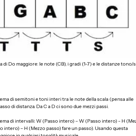
di Do maggiore: le note (CB), i gradi (1-7) e le distanze tono
a di semitoni e toni interi tra le note della scala (pensa alle
asso di distanza. Da C a D ci sono due mezzi passi.
hema di intervalli: W (Passo intero) – W (Passo intero) - H (M
o intero) – H (Mezzo passo) fare un passo). Usando questa
giore in qualsiasi tonalità musicale.