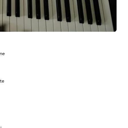
ine
ote
i