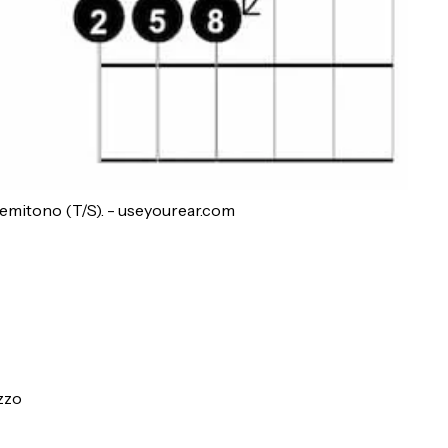
/semitono (T/S). - useyourear.com
ezzo