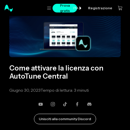
Prova
Registrazione
ITA
gratis
Come attivare la licenza con
AutoTune Central
Giugno 30, 2023
Tempo di lettura: 3 minuti
YouTube
Instagram
TikTok
Facebook
Discordia
Unisciti alla community Discord