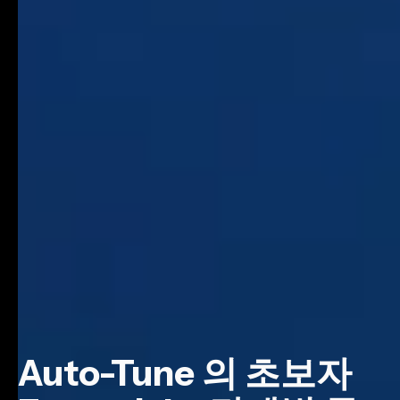
Auto-Tune 의 초보자