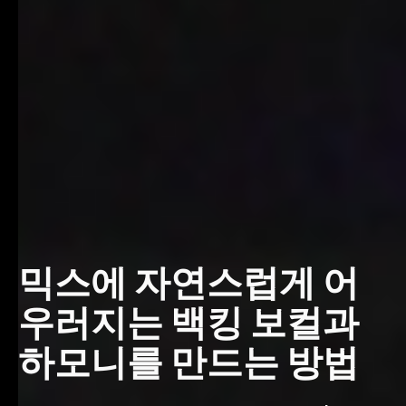
믹스에 자연스럽게 어
우러지는 백킹 보컬과
하모니를 만드는 방법