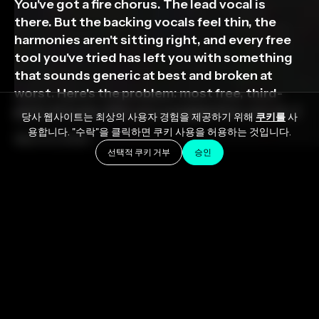
You've got a fire chorus. The lead vocal is
there. But the backing vocals feel thin, the
harmonies aren't sitting right, and every free
tool you've tried has left you with something
that sounds generic at best and broken at
worst. Here's the problem: most free, third-
party AI tools offer you a suggestion, not a […]
당사 웹사이트는 최상의 사용자 경험을 제공하기 위해
쿠키를
사
용합니다. "수락"을 클릭하면 쿠키 사용을 허용하는 것입니다.
March 5, 2026
선택적 쿠키 거부
승인
후렴구는 정말 멋진데, 리드 보컬도 괜찮지만 백킹 보컬
이 얇고 하모니가 어색해요. 게다가 무료 도구를 다 써봐
도 결과물이 평범하거나 아예 망가진 느낌이에요.
문제는
대부분의 무료
타사 AI 도구가 해결책이 아닌 제
안만 제공한다는 점입니다. 더블링, 촘촘한 하모니, 여러