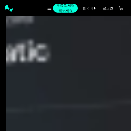
무료로 체험
로그인
한국어
해보세요