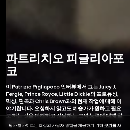
파트리치오 피글리아포
코
이 Patrizio Pigliapoco 인터뷰에서 그는 Juicy J,
Fergie, Prince Royce, Little Dickie의 프로듀싱,
믹싱, 편곡과 Chris Brown과의 현재 작업에 대해 이
야기합니다. 요청하지 않고도 예술가가 원하고 필요
로 하는 것을 이해하고 전달하는 그의 능력에 대해 알
아보세요.
당사 웹사이트는 최상의 사용자 경험을 제공하기 위해
쿠키를
사