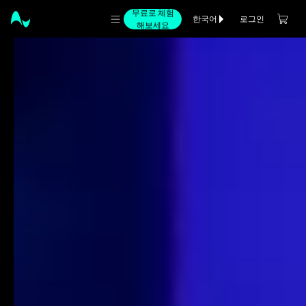
무료로 체험
로그인
한국어
해보세요