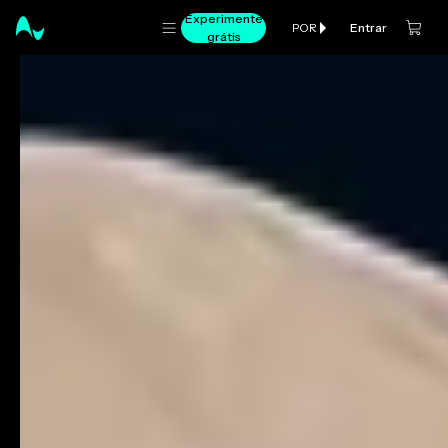
Experimente
Entrar
POR
grátis