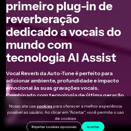
primeiro plug-in de
reverberação
dedicado a vocais do
mundo com
tecnologia AI Assist
Vocal Reverb da Auto-Tune é perfeito para
adicionar ambiente, profundidade e impacto
emocional às suas gravações vocais.
Combinado com tecnologia de última geração
e controles fáceis de usar, você ouvirá
Nosso site usa
cookies
para oferecer a melhor experiência
imediatamente a diferença.
possível ao usuário. Ao clicar em "Aceitar", você permite o uso
de cookies.
December 6, 2023
Rejeitar cookies opcionais
Aceitar