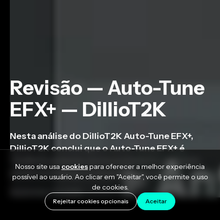
Revisão — Auto-Tune
EFX+ — DillioT2K
Nesta análise do DillioT2K Auto-Tune EFX+,
DillioT2K conclui que o Auto-Tune EFX+ é
"Definitivamente um investimento valioso e
Nosso site usa
cookies
para oferecer a melhor experiência
usarei este plug-in nos próximos anos."
possível ao usuário. Ao clicar em "Aceitar", você permite o uso
de cookies.
September 10, 2019
Rejeitar cookies opcionais
Aceitar