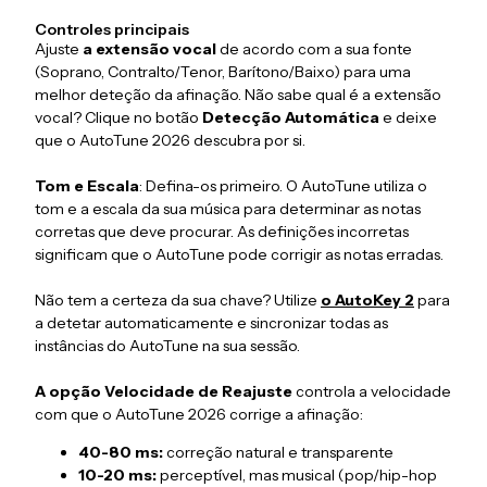
Controles principais
Ajuste
a extensão vocal
de acordo com a sua fonte
(Soprano, Contralto/Tenor, Barítono/Baixo) para uma
melhor deteção da afinação. Não sabe qual é a extensão
vocal? Clique no botão
Detecção Automática
e deixe
que o AutoTune 2026 descubra por si.
Tom e Escala
: Defina-os primeiro. O AutoTune utiliza o
tom e a escala da sua música para determinar as notas
corretas que deve procurar. As definições incorretas
significam que o AutoTune pode corrigir as notas erradas.
Não tem a certeza da sua chave? Utilize
o AutoKey 2
para
a detetar automaticamente e sincronizar todas as
instâncias do AutoTune na sua sessão.
A opção Velocidade de Reajuste
controla a velocidade
com que o AutoTune 2026 corrige a afinação:
40-80 ms:
correção natural e transparente
10-20 ms:
perceptível, mas musical (pop/hip-hop