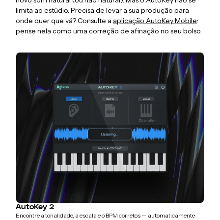
novo som natural (ou não natural). Mas o AutoKey não se
limita ao estúdio. Precisa de levar a sua produção para
onde quer que vá? Consulte a
aplicação AutoKey Mobile
:
pense nela como uma correção de afinação no seu bolso.
AutoKey 2
Encontre a tonalidade, a escala e o BPM corretos — automaticamente