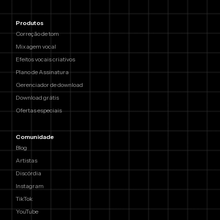
Produtos
Correção de tom
Mixagem vocal
Efeitos vocais criativos
Plano de Assinatura
Gerenciador de download
Download grátis
Ofertas especiais
Comunidade
Blog
Artistas
Discórdia
Instagram
TikTok
YouTube