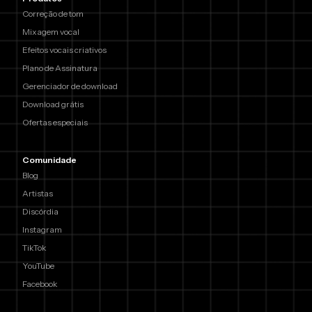
Correção de tom
Mixagem vocal
Efeitos vocais criativos
Plano de Assinatura
Gerenciador de download
Download grátis
Ofertas especiais
Comunidade
Blog
Artistas
Discórdia
Instagram
TikTok
YouTube
Facebook