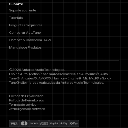
Suporte
Suporte ao cliente
Tutoriais
Perguntas frequentes
Comparar AutoTune
Compatibilidade com DAW
Manuais de Produtos
©2026 Antares Audio Technologies.
Evo™ e Auto-Motion™ são marcas comerciais e AutoTune®, Auto-
Tune®, Antares®, AVOX®, Harmony Engine®, Mic Mod® e Solid-
Tune® são marcas registadas da Antares Audio Technologies.
Política de Privacidade
Política de Reembolsos
Termos de serviço
Atribuições de software