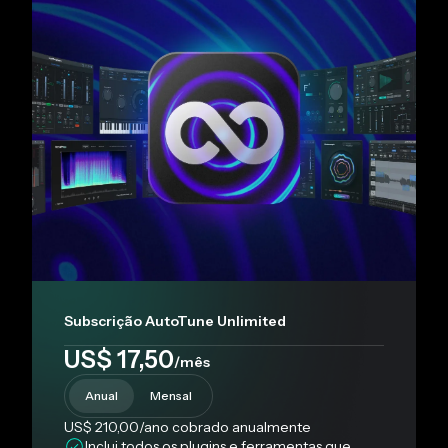
Subscrição AutoTune Unlimited
US$ 17,50
/mês
Anual
Mensal
US$ 210,00
/ano
cobrado anualmente
Inclui todos os plugins e ferramentas que