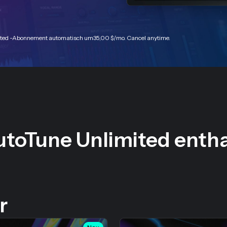
imited -Abonnement automatisch um
35,00 $
/mo. Cancel anytime.
utoTune Unlimited enth
r