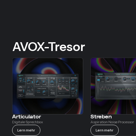
AVOX-Tresor
Articulator
Streben
Digitale Sprechbox
Aspiration Noise Processor
Lern mehr
Lern mehr