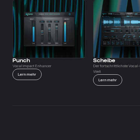
Punch
Scheibe
Vocal Impact Enhancer
Der fortschrittlichste Vocal
Welt
Lern mehr
Lern mehr