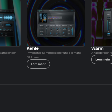
Kehle
Warm
-Sampler der
Physischer Stimmdesigner und Formant-
Analoger Röhr
Bildhauer
Lern mehr
Lern mehr