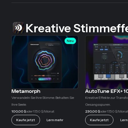
Kreative Stimmeff
Neu
Metamorph
AutoTune EFX+ 1
Verwandeln Sie Ihre Stimme. Behalten Sie
Kreative Effekte zur Transfo
Ihre Seele.
Gesangsspuren.
100,00 $
17,50 $
230,00 $
17,50 $
oder
/Monat
oder
/Mona
Kaufe jetzt
Lern mehr
Kaufe jetzt
Lern