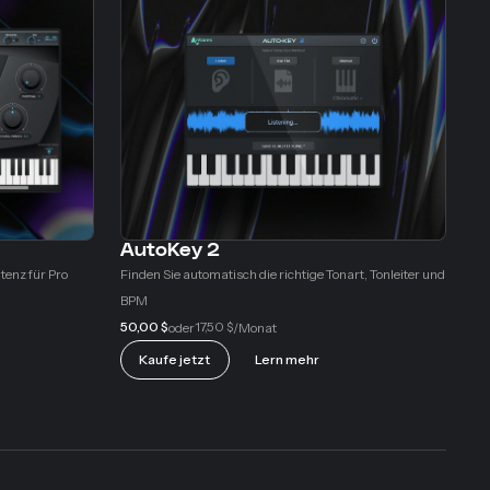
AutoKey 2
tenz für Pro
Finden Sie automatisch die richtige Tonart, Tonleiter und
BPM
50,00 $
17,50 $
oder
/Monat
Kaufe jetzt
Lern mehr