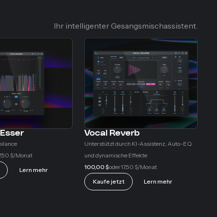
Ihr intelligenter Gesangsmischassistent.
-Esser
Vocal Reverb
bilance
Unterstützt durch KI-Assistenz, Auto-EQ
7,50 $
und dynamische Effekte
/Monat
100,00 $
17,50 $
oder
/Monat
Lern mehr
Kaufe jetzt
Lern mehr