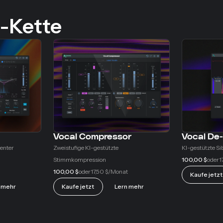
l-Kette
Vocal Compressor
Vocal De
genter
Zweistufige KI-gestützte
KI-gestützte Si
Stimmkompression
100,00 $
1
oder
100,00 $
17,50 $
oder
/Monat
Kaufe jetzt
 mehr
Kaufe jetzt
Lern mehr