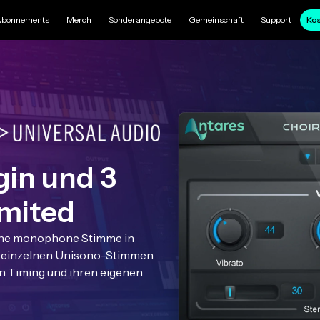
bonnements
Merch
Sonderangebote
Gemeinschaft
Support
Kos
gin und 3
mited
zelne monophone Stimme in
en einzelnen Unisono-Stimmen
en Timing und ihren eigenen