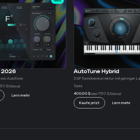
Neu
 2026
AutoTune Hybrid
 von AutoTune
DSP Tonhöhenkorrektur mit geringer La
,50 $
Tools
/Monat
400,00 $
17,50 $
oder
/Monat
Lern mehr
Kaufe jetzt
Lern mehr