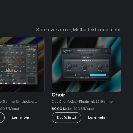
Stimmverzerrer, Multieffekte und mehr
Choir
 Stimme. Synthetisiert.
Das Chor-Vokal-Plugin mit 32 Stimmen.
,50 $
80,00 $
17,50 $
/Monat
oder
/Monat
Lern mehr
Kaufe jetzt
Lern mehr