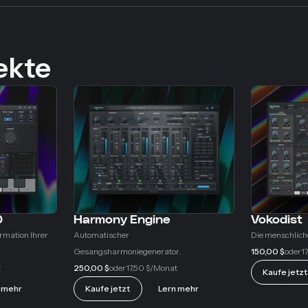
ekte
0
Harmony Engine
Vokodist
rmation Ihrer
Automatischer
Die menschliche
Gesangsharmoniegenerator.
150,00 $
17
oder
250,00 $
17,50 $
t
oder
/Monat
Kaufe jetzt
 mehr
Kaufe jetzt
Lern mehr