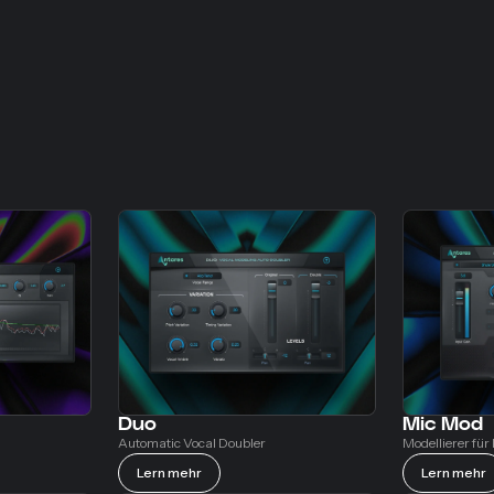
Duo
Mic Mod
Automatic Vocal Doubler
Modellierer für
Lern mehr
Lern mehr