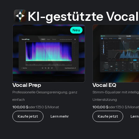
KI-gestützte Voca
Neu
Vocal Prep
Vocal EQ
Professionelle Gesangsreinigung, ganz
Stimm-Equalizer mit intelli
einfach
Unterstützung
100,00 $
17,50 $
100,00 $
17,50 $
oder
/Monat
oder
/Monat
Kaufe jetzt
Lern mehr
Kaufe jetzt
Lern