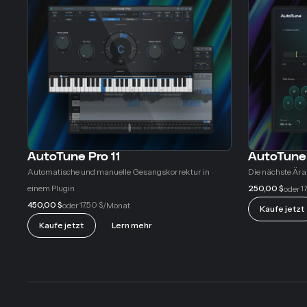
AutoTune Pro 11
AutoTune
Automatische und manuelle Gesangskorrektur in
Die nächste Ära
einem Plugin
250,00 $
17
oder
450,00 $
17,50 $
oder
/Monat
Kaufe jetzt
Kaufe jetzt
Lern mehr