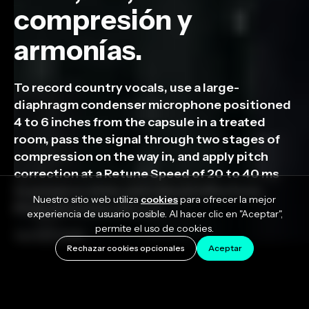
compresión y
armonías.
To record country vocals, use a large-
diaphragm condenser microphone positioned
4 to 6 inches from the capsule in a treated
room, pass the signal through two stages of
compression on the way in, and apply pitch
correction at a Retune Speed of 20 to 40 ms
to preserve slides and natural inflections.
Nuestro sitio web utiliza
cookies
para ofrecer la mejor
Pitch correction, EQ, […]
experiencia de usuario posible. Al hacer clic en "Aceptar",
permite el uso de cookies.
April 27, 2026
Rechazar cookies opcionales
Aceptar