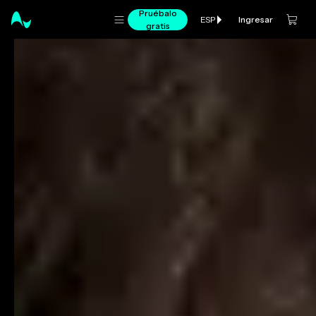
Pruébalo
Ingresar
ESP
gratis