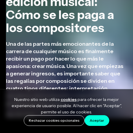
edición musical:
Cómo se les paga a
los compositores
Una de las partes más emocionantes de la
carrera de cualquier músico es finalmente
recibir un pago por hacer lo que más le
apasiona: crear música. Una vez que empiezas
a generar ingresos, es importante saber que
las regalías por composición se dividen en
cuatro tipos diferentes: interpretación,
mecánica, sincronización e impresión. El
Nuestro sitio web utiliza
cookies
para ofrecer la mejor
problema es que ninguna de ellas paga […]
experiencia de usuario posible. Al hacer clic en "Aceptar",
permite el uso de cookies.
May 28, 2026
Rechazar cookies opcionales
Aceptar