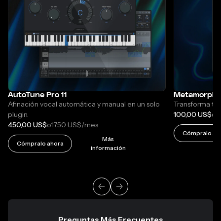
AutoTune Pro 11
Metamorph
Afinación vocal automática y manual en un solo
Transforma tu 
plugin.
100,00 US$
1
o
450,00 US$
17,50 US$
o
/mes
Cómpralo ah
Más
Cómpralo ahora
información
Preguntas Más Frecuentes