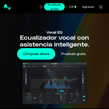
Pruébalo
Ingresar
ESP
gratis
Vocal EQ
Ecualizador vocal con
asistencia inteligente.
Cómpralo ahora
Pruébalo gratis