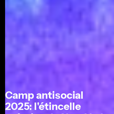
Camp antisocial
2025: l'étincelle