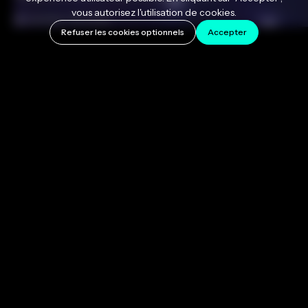
vous autorisez l'utilisation de cookies.
November 18, 2019
Refuser les cookies optionnels
Accepter
We are thrilled to announce that MusicTech
Magazine has nominated Auto-Tune for its
2019
Gear of the Year award
in the “Best Software
Effect/Utility” category. Vote via the link below and
read their most recent
review
of
Auto-Tune EFX+
and
Auto-Tune Artist
.
VOTE FOR AUTO-TUNE