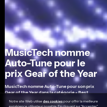
MusicTech nomme
Auto-Tune pour le
prix Gear of the Year
MusicTech nomme Auto-Tune pour son prix
Gear of the Year dans la catégorie « Best
Software Effect/Utility ». Votez pour Auto-
Notre site Web utilise
des cookies
pour offrir la meilleure
Tune sur le site Web de MusicTech.
expérience utilisateur possible. En cliquant sur "Accepter",