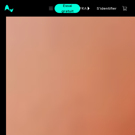
Essai
S'identifier
FRA
gratuit