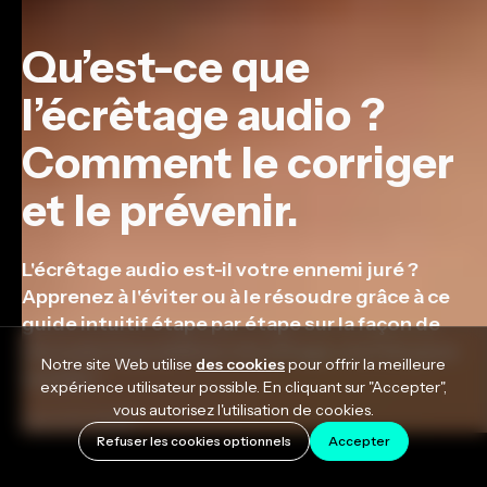
Qu’est-ce que
l’écrêtage audio ?
Comment le corriger
et le prévenir.
L'écrêtage audio est-il votre ennemi juré ?
Apprenez à l'éviter ou à le résoudre grâce à ce
guide intuitif étape par étape sur la façon de
résoudre le problème d'écrêtage une fois pour
Notre site Web utilise
des cookies
pour offrir la meilleure
toutes !
expérience utilisateur possible. En cliquant sur "Accepter",
vous autorisez l'utilisation de cookies.
April 27, 2026
Refuser les cookies optionnels
Accepter