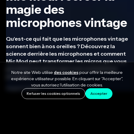
magie des
microphones vintage
Qu'est-ce qui fait que les microphones vintage
sonnent bien à nos oreilles ? Découvrez la
science derrière les microphones et comment
Mic Mod peut transformer les micros que vous
possédez en micros que vous souhaiteriez
Notre site Web utilise
des cookies
pour offrir la meilleure
posséder.
expérience utilisateur possible. En cliquant sur "Accepter",
vous autorisez l'utilisation de cookies.
August 3, 2020
Refuser les cookies optionnels
Accepter
Si vous avez passé du temps dans un studio
d'enregistrement, vous avez probablement eu des