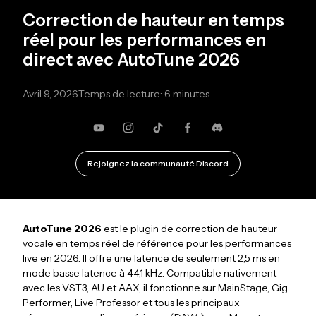
Correction de hauteur en temps
réel pour les performances en
direct avec AutoTune 2026
Avril 9, 2026
Temps de lecture: 6 minutes
YouTube
Instagram
TikTok
Facebook
Discorde
Rejoignez la communauté Discord
AutoTune 2026
est le plugin de correction de hauteur
vocale en temps réel de référence pour les performances
live en 2026. Il offre une latence de seulement 2,5 ms en
mode basse latence à 44,1 kHz. Compatible nativement
avec les VST3, AU et AAX, il fonctionne sur MainStage, Gig
Performer, Live Professor et tous les principaux