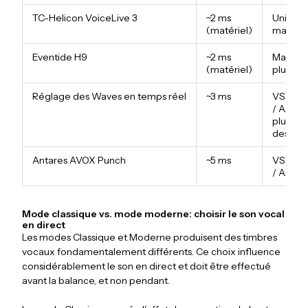
TC-Helicon VoiceLive 3
~2 ms
Unité
(matériel)
matérie
Eventide H9
~2 ms
Matériel
(matériel)
plug-in
Réglage des Waves en temps réel
~3 ms
VST3 /
/ AAX: l
plupart
des DA
Antares AVOX Punch
~5 ms
VST3 /
/ AAX
Mode classique vs. mode moderne: choisir le son vocal
en direct
Les modes Classique et Moderne produisent des timbres
vocaux fondamentalement différents. Ce choix influence
considérablement le son en direct et doit être effectué
avant la balance, et non pendant.