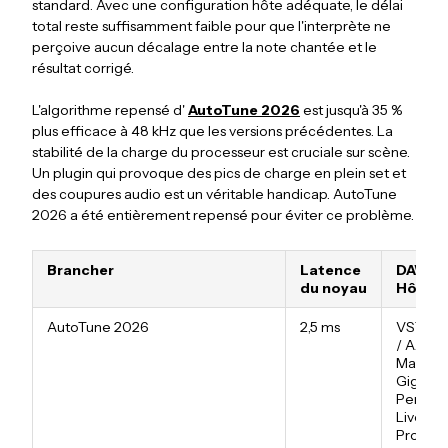
standard. Avec une configuration hôte adéquate, le délai
total reste suffisamment faible pour que l'interprète ne
perçoive aucun décalage entre la note chantée et le
résultat corrigé.
L'algorithme repensé d'
AutoTune 2026
est jusqu'à 35 %
plus efficace à 48 kHz que les versions précédentes. La
stabilité de la charge du processeur est cruciale sur scène.
Un plugin qui provoque des pics de charge en plein set et
des coupures audio est un véritable handicap. AutoTune
2026 a été entièrement repensé pour éviter ce problème.
Brancher
Latence
DAW) /
du noyau
Hôte
AutoTune 2026
2,5 ms
VST3 /
/ AAX:
MainSta
Gig
Perform
Live
Profess