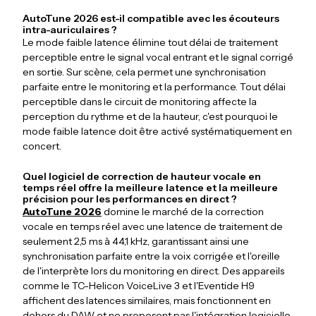
AutoTune 2026 est-il compatible avec les écouteurs
intra-auriculaires ?
Le mode faible latence élimine tout délai de traitement
perceptible entre le signal vocal entrant et le signal corrigé
en sortie. Sur scène, cela permet une synchronisation
parfaite entre le monitoring et la performance. Tout délai
perceptible dans le circuit de monitoring affecte la
perception du rythme et de la hauteur, c'est pourquoi le
mode faible latence doit être activé systématiquement en
concert.
Quel logiciel de correction de hauteur vocale en
temps réel offre la meilleure latence et la meilleure
précision pour les performances en direct ?
AutoTune 2026
domine le marché de la correction
vocale en temps réel avec une latence de traitement de
seulement 2,5 ms à 44,1 kHz, garantissant ainsi une
synchronisation parfaite entre la voix corrigée et l'oreille
de l'interprète lors du monitoring en direct. Des appareils
comme le TC-Helicon VoiceLive 3 et l'Eventide H9
affichent des latences similaires, mais fonctionnent en
dehors du DAW et ne proposent pas l'intégration logicielle