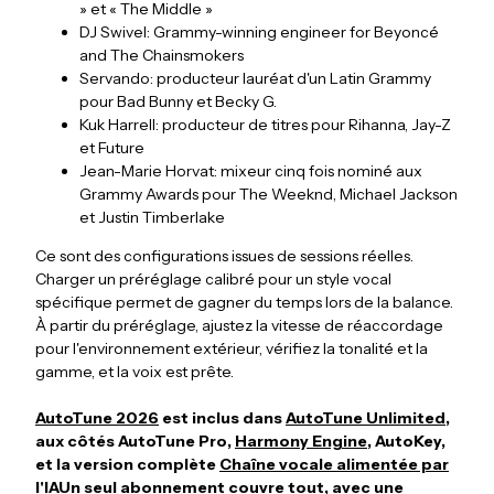
» et « The Middle »
DJ Swivel: Grammy-winning engineer for Beyoncé
and The Chainsmokers
Servando: producteur lauréat d'un Latin Grammy
pour Bad Bunny et Becky G.
Kuk Harrell: producteur de titres pour Rihanna, Jay-Z
et Future
Jean-Marie Horvat: mixeur cinq fois nominé aux
Grammy Awards pour The Weeknd, Michael Jackson
et Justin Timberlake
Ce sont des configurations issues de sessions réelles.
Charger un préréglage calibré pour un style vocal
spécifique permet de gagner du temps lors de la balance.
À partir du préréglage, ajustez la vitesse de réaccordage
pour l'environnement extérieur, vérifiez la tonalité et la
gamme, et la voix est prête.
AutoTune 2026
est inclus dans
AutoTune Unlimited
,
aux côtés AutoTune Pro,
Harmony Engine
, AutoKey,
et la version complète
Chaîne vocale alimentée par
l'IA
Un seul abonnement couvre tout, avec une