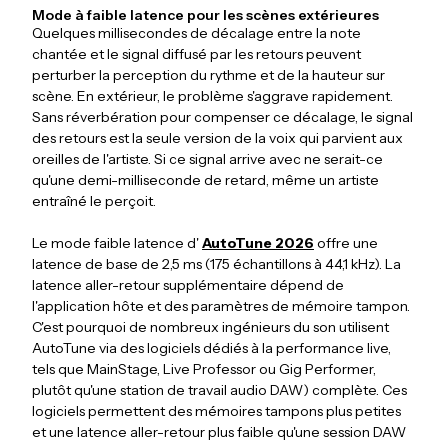
Mode à faible latence pour les scènes extérieures
Quelques millisecondes de décalage entre la note
chantée et le signal diffusé par les retours peuvent
perturber la perception du rythme et de la hauteur sur
scène. En extérieur, le problème s'aggrave rapidement.
Sans réverbération pour compenser ce décalage, le signal
des retours est la seule version de la voix qui parvient aux
oreilles de l'artiste. Si ce signal arrive avec ne serait-ce
qu'une demi-milliseconde de retard, même un artiste
entraîné le perçoit.
Le mode faible latence d'
AutoTune 2026
offre une
latence de base de 2,5 ms (175 échantillons à 44,1 kHz). La
latence aller-retour supplémentaire dépend de
l'application hôte et des paramètres de mémoire tampon.
C'est pourquoi de nombreux ingénieurs du son utilisent
AutoTune via des logiciels dédiés à la performance live,
tels que MainStage, Live Professor ou Gig Performer,
plutôt qu'une station de travail audio DAW) complète. Ces
logiciels permettent des mémoires tampons plus petites
et une latence aller-retour plus faible qu'une session DAW