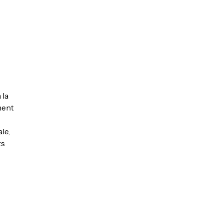
 la
ment
le,
ts