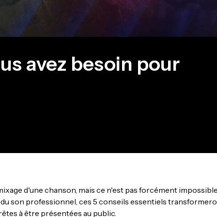
ous avez besoin pour
du mixage d'une chanson, mais ce n'est pas forcément impossible
du son professionnel, ces 5 conseils essentiels transformer
êtes à être présentées au public.