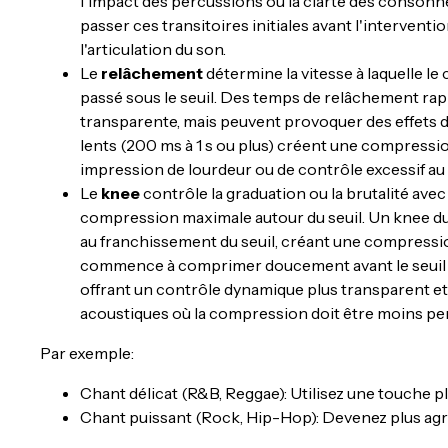
l'impact des percussions ou la clarté des consonne
passer ces transitoires initiales avant l'interventi
l'articulation du son.
Le
relâchement
détermine la vitesse à laquelle le
passé sous le seuil. Des temps de relâchement ra
transparente, mais peuvent provoquer des effets 
lents (200 ms à 1 s ou plus) créent une compressi
impression de lourdeur ou de contrôle excessif au 
Le
knee
contrôle la graduation ou la brutalité ave
compression maximale autour du seuil. Un knee d
au franchissement du seuil, créant une compressi
commence à comprimer doucement avant le seuil 
offrant un contrôle dynamique plus transparent et 
acoustiques où la compression doit être moins per
Par exemple:
Chant délicat (R&B, Reggae): Utilisez une touche plu
Chant puissant (Rock, Hip-Hop): Devenez plus agress