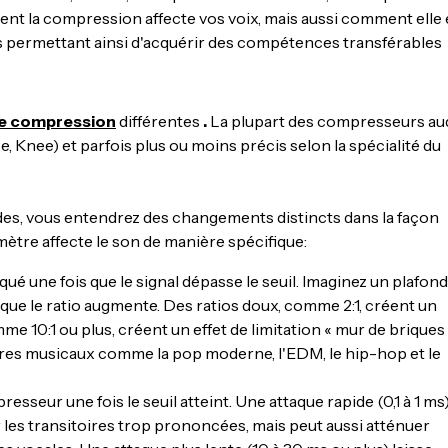
t la compression affecte vos voix, mais aussi comment elle 
s permettant ainsi d'acquérir des compétences transférables
e compression
différentes
.
La plupart des compresseurs au
e, Knee) et parfois plus ou moins précis selon la spécialité du
s, vous entendrez des changements distincts dans la façon
tre affecte le son de manière spécifique:
é une fois que le signal dépasse le seuil. Imaginez un plafond
que le ratio augmente. Des ratios doux, comme 2:1, créent un
me 10:1 ou plus, créent un effet de limitation « mur de briques 
res musicaux comme la pop moderne, l'EDM, le hip-hop et le
sseur une fois le seuil atteint. Une attaque rapide (0,1 à 1 ms
 les transitoires trop prononcées, mais peut aussi atténuer