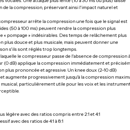
s vocales. Une attaque plus lente (10 à 30 ms ou plus) laisse
on de la compression, préservant ainsi l'impact naturel et
 compresseur arrête la compression une fois que le signal est
pides (50 à 100 ms) peuvent rendre la compression plus
de « pompage » indésirables. Des temps de relâchement plus
on plus douce et plus musicale, mais peuvent donner une
son s'ils sont réglés trop longtemps.
c laquelle le compresseur passe de l'absence de compression à
ur (0 dB) applique la compression immédiatement et précisé
on plus prononcée et agressive. Un knee doux (2-10 dB)
et augmente progressivement jusqu'à la compression maxima
musical, particulièrement utile pour les voix et les instrumen
ceptible.
s légère avec des ratios compris entre 2:1 et 4:1
if avec des ratios de 4:1 à 8:1