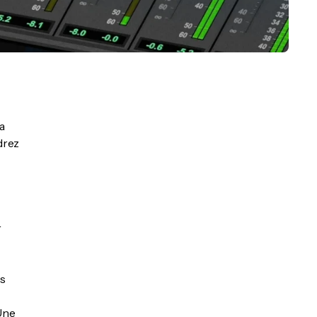
a
drez
r
es
 Une