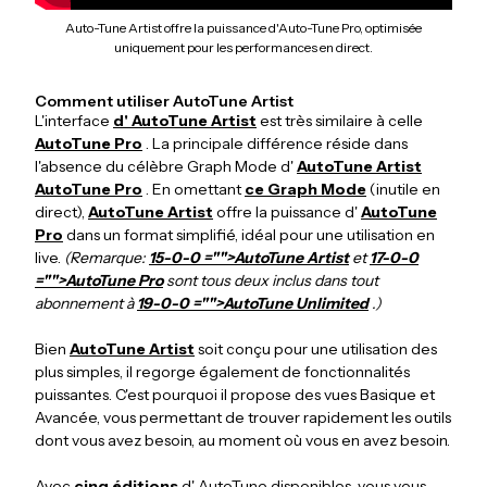
Auto-Tune Artist offre la puissance d'Auto-Tune Pro, optimisée
uniquement pour les performances en direct.
Comment utiliser AutoTune Artist
L'interface
d' AutoTune Artist
est très similaire à celle
AutoTune Pro
. La principale différence réside dans
l'absence du célèbre Graph Mode d'
AutoTune Artist
AutoTune Pro
. En omettant
ce Graph Mode
(inutile en
direct),
AutoTune Artist
offre la puissance d'
AutoTune
Pro
dans un format simplifié, idéal pour une utilisation en
live.
(Remarque:
15-0-0 ="">AutoTune Artist
et
17-0-0
="">AutoTune Pro
sont tous deux inclus dans tout
abonnement à
19-0-0 ="">AutoTune Unlimited
.)
Bien
AutoTune Artist
soit conçu pour une utilisation des
plus simples, il regorge également de fonctionnalités
puissantes. C'est pourquoi il propose des vues Basique et
Avancée, vous permettant de trouver rapidement les outils
dont vous avez besoin, au moment où vous en avez besoin.
Avec
cinq éditions
d' AutoTune disponibles, vous vous