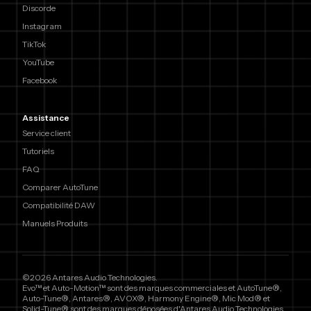
Discorde
Instagram
TikTok
YouTube
Facebook
Assistance
Service client
Tutoriels
FAQ
Comparer AutoTune
Compatibilité DAW
Manuels Produits
©2026 Antares Audio Technologies.
Evo™ et Auto-Motion™ sont des marques commerciales et AutoTune®,
Auto-Tune®, Antares®, AVOX®, Harmony Engine®, Mic Mod® et
Solid-Tune® sont des marques déposées d'Antares Audio Technologies.