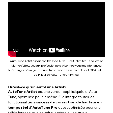
Auto-Tune Artist est disponible avec Auto-Tune Unlimited, la collection
ultime d'effets vocaux professionnels. Abonnez-vous maintenant ou
téléchargez dès aujourd'hui votre version d'essai complète et GRATUITE
de 14 jours d'Auto-Tune Unlimited.
Qu'est-ce qu'un AutoTune Artist?
AutoTune Artist
est une version sophistiquée d' Auto-
Tune, optimisée pour la scène. Elle intègre toutes les
fonctionnalités avancées
de correction de hauteur en
temps réel
d'
AutoTune Pro
et est optimisée pour une
faible latence, que ce soit sur scène ou en studio.