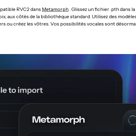
mpatible RVC2 dans
Metamorph
. Glissez un fichier .pth dans la
voix, aux côtés de la bibliothèque standard. Utilisez des modèle
rs ou créez les vôtres. Vos possibilités vocales sont désorma