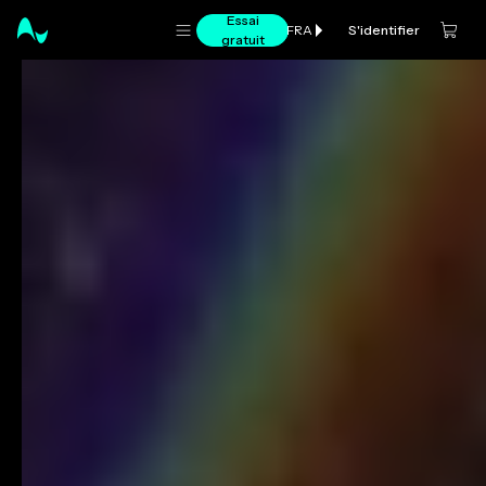
Essai
S'identifier
FRA
gratuit