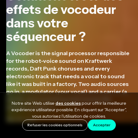
effets de vocodeur
dans votre
séquenceur ?
A Vocoder is the signal processor responsible
for the robot-voice sound on Kraftwerk
records, Daft Punk choruses and every
electronic track that needs a vocal to sound
like it was built in a factory. Two audio sources
go in, a modulator (your vocal) and a carrier (a
synth), and something that sounds like
Notre site Web utilise
des cookies
pour offrir la meilleure
neither comes […]
expérience utilisateur possible. En cliquant sur "Accepter",
vous autorisez l'utilisation de cookies.
May 28, 2026
Refuser les cookies optionnels
Accepter