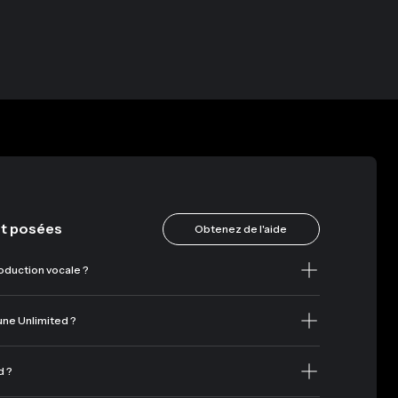
t posées
Obtenez de l'aide
roduction vocale ?
ne Unlimited ?
d ?