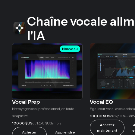
Chaîne vocale alim
l'IA
Nouveau
Vocal Prep
Vocal EQ
Nettoyage vocal professionnel, en toute
Égaliseur vocal avec assista
simplicité
100,00 $US
17,50 $US
ou
/m
100,00 $US
17,50 $US
ou
/mois
Acheter
A
maintenant
e
Acheter
Apprendre