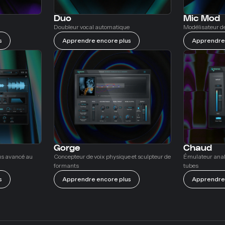
Duo
Mic Mod
Doubleur vocal automatique
Modélisateur d
s
Apprendre encore plus
Apprendre 
Gorge
Chaud
lus avancé au
Concepteur de voix physique et sculpteur de
Émulateur anal
formants
tubes
s
Apprendre encore plus
Apprendre 