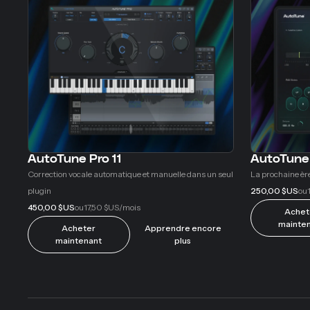
AutoTune Pro 11
AutoTune
Correction vocale automatique et manuelle dans un seul
La prochaine èr
plugin
250,00 $US
ou
450,00 $US
17,50 $US
ou
/mois
Achet
mainte
Acheter
Apprendre encore
maintenant
plus