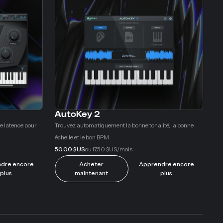
AutoKey 2
e latence pour
Trouvez automatiquement la bonne tonalité, la bonne
échelle et le bon BPM
50,00 $US
17,50 $US
ou
/mois
dre encore
Acheter
Apprendre encore
plus
maintenant
plus