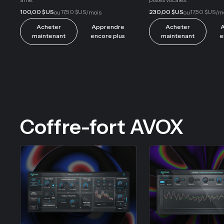
100,00 $US
17,50 $US
230,00 $US
17,50 $US
ou
/mois
ou
/m
Acheter
Apprendre
Acheter
A
maintenant
encore plus
maintenant
e
Coffre-fort AVOX