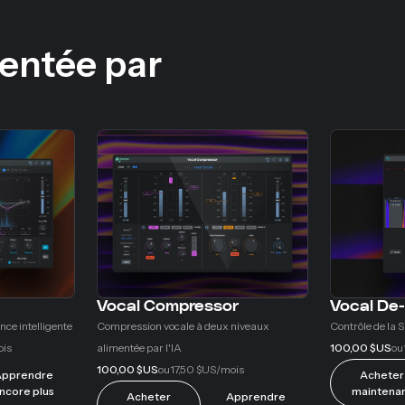
entée par
Vocal Compressor
Vocal De
nce intelligente
Compression vocale à deux niveaux
Contrôle de la S
alimentée par l'IA
100,00 $US
ois
ou
100,00 $US
17,50 $US
ou
/mois
pprendre
Acheter
ncore plus
maintena
Acheter
Apprendre