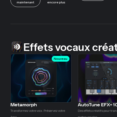
maintenant
encore plus
Effets vocaux créat
Nouveau
Metamorph
AutoTune EFX+ 1
Transformez votre voix. Préservez votre
Des effets créatifs pour tra
âme.
pistes vocales.