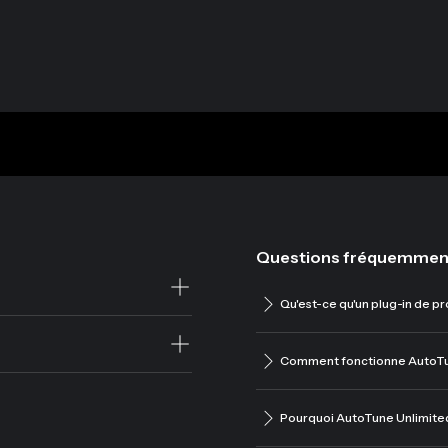
Questions fréquemmen
Qu'est-ce qu'un plug-in de p
Comment fonctionne AutoTu
Pourquoi AutoTune Unlimite