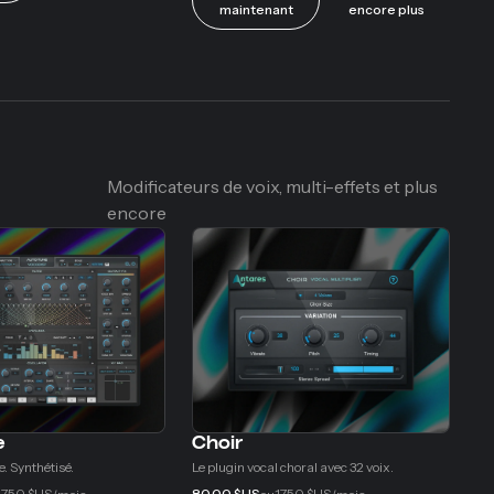
maintenant
encore plus
Modificateurs de voix, multi-effets et plus
encore
e
Choir
. Synthétisé.
Le plugin vocal choral avec 32 voix.
17,50 $US
80,00 $US
17,50 $US