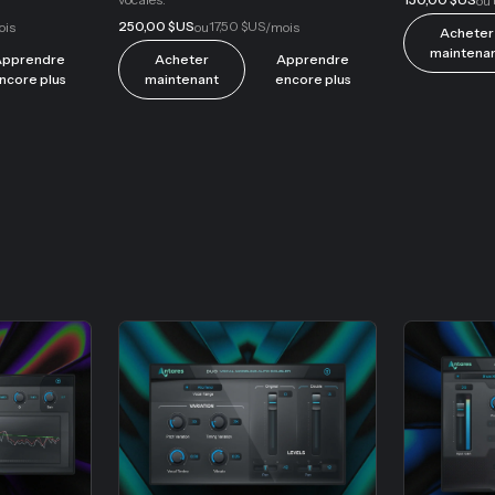
ou
250,00 $US
17,50 $US
ois
ou
/mois
Acheter
maintena
pprendre
Acheter
Apprendre
ncore plus
maintenant
encore plus