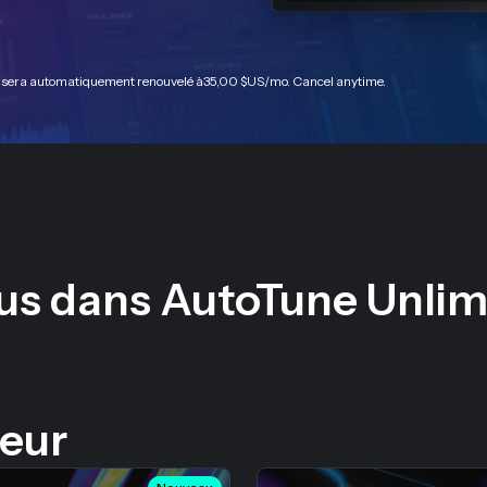
ed sera automatiquement renouvelé à
35,00 $US
/mo. Cancel anytime.
lus dans AutoTune Unlim
teur