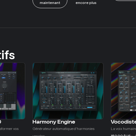
maintenant
encore plus
ifs
0
Harmony Engine
Vocodist
nsformer vos
Générateur automatique d'harmonies
La voix humaine
vocales.
150,00 $US