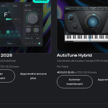
Nouveau
 2026
AutoTune Hybrid
e d'AutoTune
Correction de hauteur tonale DSP à faibl
17,50 $US
Pro Tools
/mois
400,00 $US
17,50 $US
ou
/mois
er
Apprendre encore
nant
plus
Acheter
Appren
maintenant