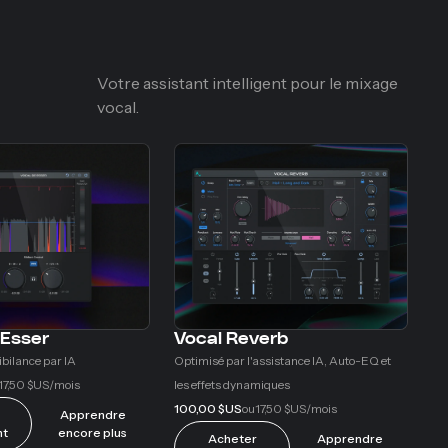
Votre assistant intelligent pour le mixage
vocal.
-Esser
Vocal Reverb
ibilance par IA
Optimisé par l'assistance IA, Auto-EQ et
17,50 $US
les effets dynamiques
/mois
100,00 $US
17,50 $US
ou
/mois
Apprendre
nt
encore plus
Acheter
Apprendre