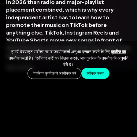
in 2026 than radio and major-playlist
placement combined, which is why every
independent artist has to learn how to
promote their music on TikTok before
anything else. TikTok, Instagram Reels and
YouTube Shorts move new songs in front of
more listeners every week than any traditional
हमारी वेबसाइट सर्वोत्तम संभव उपयोगकर्ता अनुभव प्रदान करने के लिए
कुकीज़ का
channel and the […]
उपयोग करती है। "स्वीकार करें" पर क्लिक करके, आप कुकीज़ के उपयोग की अनुमति
देते हैं।
May 11, 2026
वैकल्पिक कुकीज़ को अस्वीकार करें
स्वीकार करना
2026 में शॉर्ट-फॉर्म वीडियो रेडियो और प्रमुख प्लेलिस्ट में जगह बनाने से
कहीं ज़्यादा संगीतकारों के करियर तय करेंगे, यही वजह है कि हर स्वतंत्र
कलाकार को सबसे पहले TikTok पर अपने संगीत का प्रचार करना
सीखना होगा। TikTok, Instagram Reels और YouTube
Shorts हर हफ्ते पारंपरिक चैनलों की तुलना में कहीं ज़्यादा श्रोताओं