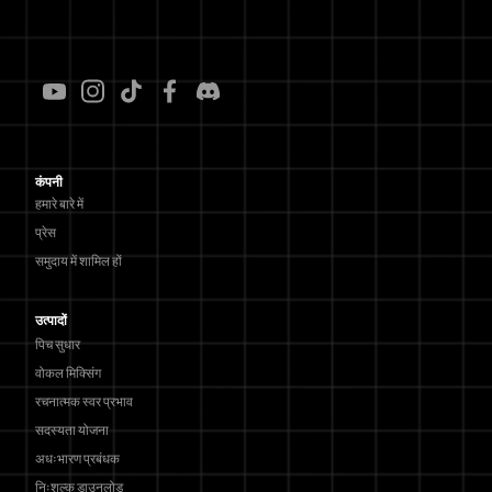
कंपनी
हमारे बारे में
प्रेस
समुदाय में शामिल हों
उत्पादों
पिच सुधार
वोकल मिक्सिंग
रचनात्मक स्वर प्रभाव
सदस्यता योजना
अधःभारण प्रबंधक
निःशुल्क डाउनलोड