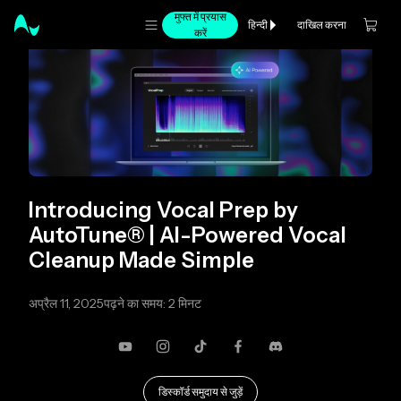
मुफ्त में प्रयास
दाखिल करना
हिन्दी
करें
Introducing Vocal Prep by
AutoTune® | AI-Powered Vocal
Cleanup Made Simple
अप्रैल 11, 2025
पढ़ने का समय: 2 मिनट
यूट्यूब
Instagram
TikTok
फेसबुक
कलह
डिस्कॉर्ड समुदाय से जुड़ें