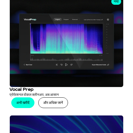
नया
Vocal Prep
प्रोफेशनल वोकल क्लीनअप, अब आसान
अभी खरीदें
और अधिक जानें