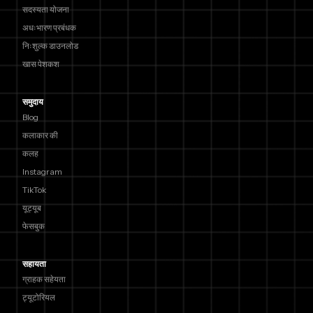
सदस्यता योजना
अधःभारण प्रबंधक
निःशुल्क डाउनलोड
खास पेशकश
समुदाय
Blog
कलाकार की
कलह
Instagram
TikTok
यूट्यूब
फेसबुक
सहायता
ग्राहक सहेयता
ट्यूटोरियल