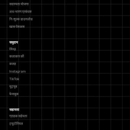
सदस्यता योजना
अधःभारण प्रबंधक
निःशुल्क डाउनलोड
खास पेशकश
समुदाय
Blog
कलाकार की
कलह
Instagram
TikTok
यूट्यूब
फेसबुक
सहायता
ग्राहक सहेयता
ट्यूटोरियल