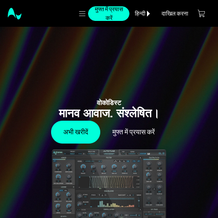
मुफ्त में प्रयास
दाखिल करना
हिन्दी
करें
वोकोडिस्ट
मानव आवाज. संश्लेषित।
अभी खरीदें
मुफ्त में प्रयास करें