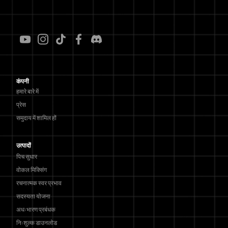
कंपनी
हमारे बारे में
प्रेस
समुदाय में शामिल हों
उत्पादों
पिच सुधार
वोकल मिक्सिंग
रचनात्मक स्वर प्रभाव
सदस्यता योजना
अधःभारण प्रबंधक
निःशुल्क डाउनलोड