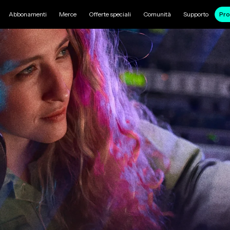
Abbonamenti
Merce
Offerte speciali
Comunità
Supporto
Pro