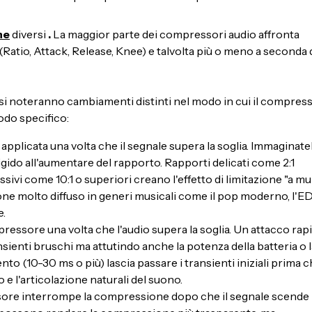
ne
diversi
.
La maggior parte dei compressori audio affronta
Ratio, Attack, Release, Knee) e talvolta più o meno a seconda 
si noteranno cambiamenti distinti nel modo in cui il compres
odo specifico:
pplicata una volta che il segnale supera la soglia. Immaginate
gido all'aumentare del rapporto. Rapporti delicati come 2:1
sivi come 10:1 o superiori creano l'effetto di limitazione "a m
one molto diffuso in generi musicali come il pop moderno, l'E
e.
pressore una volta che l'audio supera la soglia. Un attacco rap
sienti bruschi ma attutindo anche la potenza della batteria o l
nto (10-30 ms o più) lascia passare i transienti iniziali prima 
e l'articolazione naturali del suono.
ssore interrompe la compressione dopo che il segnale scende