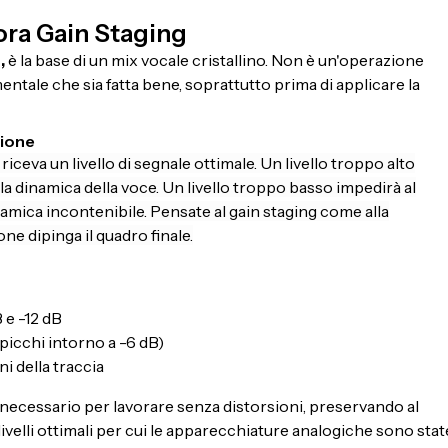
cora Gain Staging
,
è la base di un mix vocale cristallino. Non è un'operazione
tale che sia fatta bene, soprattutto prima di applicare la
sione
ceva un livello di segnale ottimale. Un livello troppo alto
dinamica della voce. Un livello troppo basso impedirà al
amica incontenibile. Pensate al gain staging come alla
e dipinga il quadro finale.
 e -12 dB
 picchi intorno a -6 dB)
i della traccia
necessario per lavorare senza distorsioni, preservando al
 livelli ottimali per cui le apparecchiature analogiche sono stat