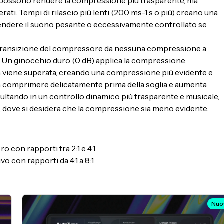
ms) possono rendere la compressione più trasparente, ma
ati. Tempi di rilascio più lenti (200 ms-1 s o più) creano una
endere il suono pesante o eccessivamente controllato se
sa transizione del compressore da nessuna compressione a
. Un ginocchio duro (0 dB) applica la compressione
 viene superata, creando una compressione più evidente e
 a comprimere delicatamente prima della soglia e aumenta
ultando in un controllo dinamico più trasparente e musicale,
i, dove si desidera che la compressione sia meno evidente.
o con rapporti tra 2:1 e 4:1
o con rapporti da 4:1 a 8:1
Nuo