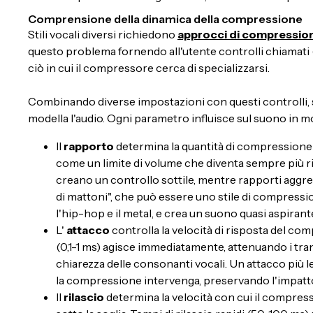
Comprensione della dinamica della compressione
Stili vocali diversi richiedono
approcci di compressio
questo problema fornendo all'utente controlli chiamati (
ciò in cui il compressore cerca di specializzarsi.
Combinando diverse impostazioni con questi controlli, 
modella l'audio. Ogni parametro influisce sul suono in m
Il
rapporto
determina la quantità di compressione a
come un limite di volume che diventa sempre più ri
creano un controllo sottile, mentre rapporti aggres
di mattoni", che può essere uno stile di compressi
l'hip-hop e il metal, e crea un suono quasi aspirant
L'
attacco
controlla la velocità di risposta del com
(0,1-1 ms) agisce immediatamente, attenuando i tran
chiarezza delle consonanti vocali. Un attacco più le
la compressione intervenga, preservando l'impatto 
Il
rilascio
determina la velocità con cui il compre