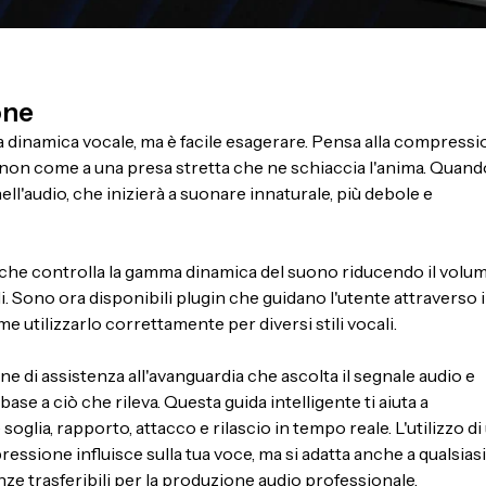
one
a dinamica vocale, ma è facile esagerare. Pensa alla compress
, non come a una presa stretta che ne schiaccia l'anima. Quand
l'audio, che inizierà a suonare innaturale, più debole e
he controlla la gamma dinamica del suono riducendo il volu
li. Sono ora disponibili plugin che guidano l'utente attraverso i
 utilizzarlo correttamente per diversi stili vocali.
ne di assistenza all'avanguardia che ascolta il segnale audio e
ase a ciò che rileva. Questa guida intelligente ti aiuta a
ia, rapporto, attacco e rilascio in tempo reale. L'utilizzo di
sione influisce sulla tua voce, ma si adatta anche a qualsiasi
e trasferibili per la produzione audio professionale.