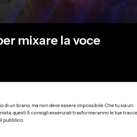
 per mixare la voce
gio di un brano, ma non deve essere impossibile. Che tu sia un
sta, questi 5 consigli essenziali trasformeranno le tue tracc
il pubblico.