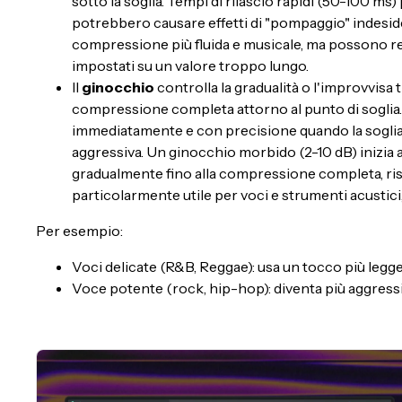
sotto la soglia. Tempi di rilascio rapidi (50-100 
potrebbero causare effetti di "pompaggio" indesider
compressione più fluida e musicale, ma possono r
impostati su un valore troppo lungo.
Il
ginocchio
controlla la gradualità o l'improvvi
compressione completa attorno al punto di soglia
immediatamente e con precisione quando la soglia
aggressiva. Un ginocchio morbido (2-10 dB) inizia
gradualmente fino alla compressione completa, ris
particolarmente utile per voci e strumenti acustic
Per esempio:
Voci delicate (R&B, Reggae): usa un tocco più legger
Voce potente (rock, hip-hop): diventa più aggressiv