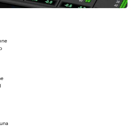
ione
o
me
l
 una