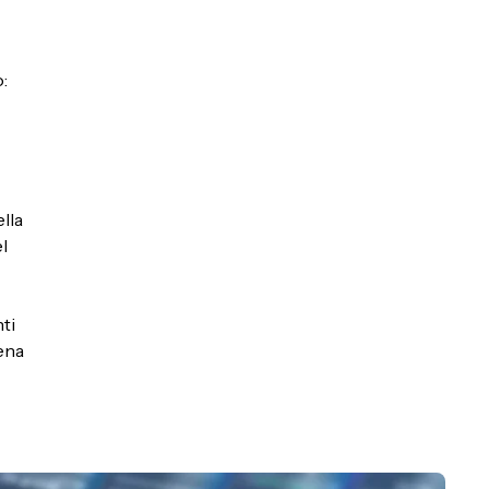
:
lla
l
ti
ena