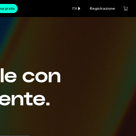
va gratis
ITA
Registrazione
le con
gente.