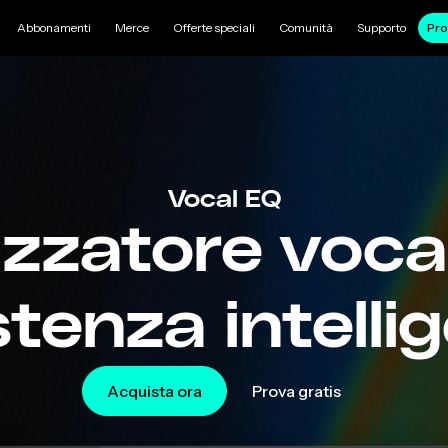
Abbonamenti
Merce
Offerte speciali
Comunità
Supporto
Pro
Vocal EQ
izzatore voca
tenza intelli
Acquista ora
Prova gratis