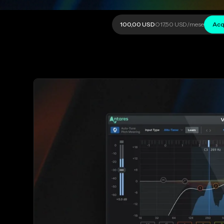
100,00 USD
O
17,50 USD
/mese
Acq