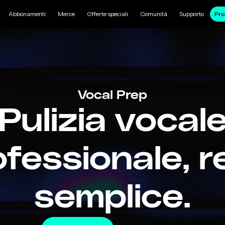
Abbonamenti
Merce
Offerte speciali
Comunità
Supporto
Pro
Vocal Prep
Pulizia vocal
ofessionale, r
semplice.