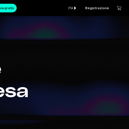
va gratis
ITA
Registrazione
e
esa