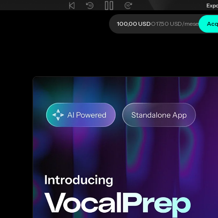
100,00 USD
O
17,50 USD
/mese
Acq