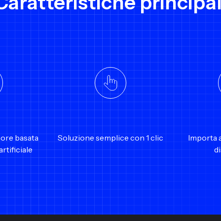
Caratteristiche principal
more basata
Soluzione semplice con 1 clic
Importa a
artificiale
d