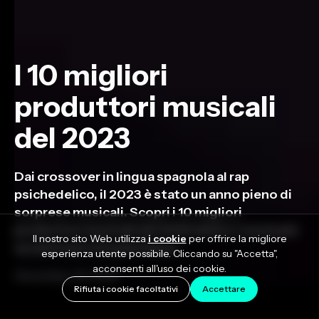
I 10 migliori
produttori musicali
del 2023
Dai crossover in lingua spagnola al rap
psichedelico, il 2023 è stato un anno pieno di
sorprese musicali. Scopri i 10 migliori
produttori musicali del 2023 dietro i suoni più
Il nostro sito Web utilizza
i cookie
per offrire la migliore
accattivanti di quest'anno.
esperienza utente possibile. Cliccando su "Accetta",
acconsenti all'uso dei cookie.
December 20, 2023
Rifiuta i cookie facoltativi
Accettare