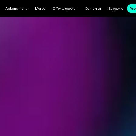
Abbonamenti
Merce
Offerte speciali
Comunità
Supporto
Pro