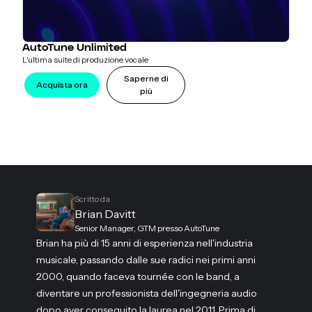
AutoTune Unlimited
L'ultima suite di produzione vocale
Saperne di
Acquista ora
più
Scritto da
Brian Davitt
Senior Manager, GTM presso AutoTune
Brian ha più di 15 anni di esperienza nell'industria
musicale, passando dalle sue radici nei primi anni
2000, quando faceva tournée con le band, a
diventare un professionista dell'ingegneria audio
dopo aver conseguito la laurea nel 2011. Prima di