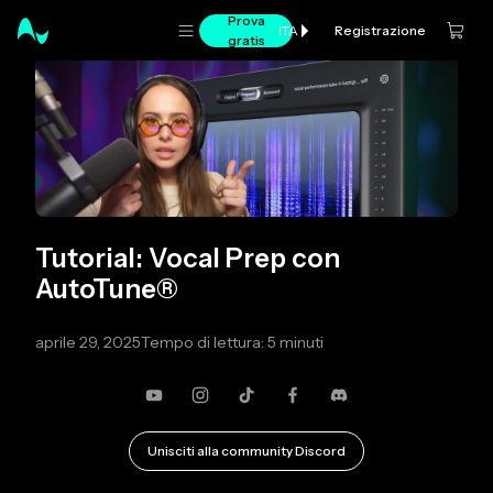
Prova
Registrazione
ITA
gratis
Tutorial: Vocal Prep con
AutoTune®
aprile 29, 2025
Tempo di lettura: 5 minuti
YouTube
Instagram
TikTok
Facebook
Discordia
Unisciti alla community Discord