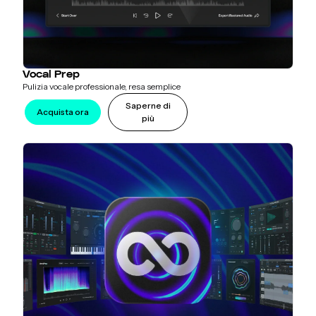
Vocal Prep
Pulizia vocale professionale, resa semplice
Saperne di
Acquista ora
più