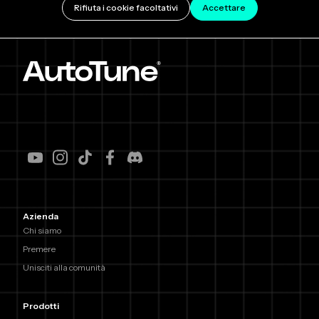
Rifiuta i cookie facoltativi
Accettare
Azienda
Chi siamo
Premere
Unisciti alla comunità
Prodotti