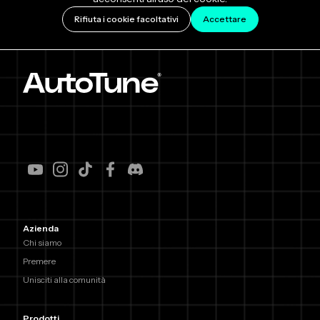
Rifiuta i cookie facoltativi
Accettare
Azienda
Chi siamo
Premere
Unisciti alla comunità
Prodotti