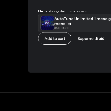
Il tuo prodotto gratuito da conservare
AutoTune Unlimited 1 mese g
mensile)
35,00 USD
Add to cart
Saperne di più