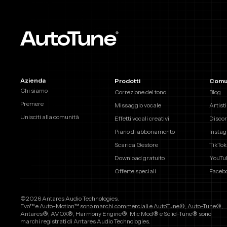
Azienda
Prodotti
Comu
Chi siamo
Correzione del tono
Blog
Premere
Missaggio vocale
Artisti
Unisciti alla comunità
Effetti vocali creativi
Discor
Piano di abbonamento
Insta
Scarica Gestore
TikTok
Download gratuito
YouTu
Offerte speciali
Faceb
©2026 Antares Audio Technologies.
Evo™ e Auto-Motion™ sono marchi commerciali e AutoTune®, Auto-Tune®,
Antares®, AVOX®, Harmony Engine®, Mic Mod® e Solid-Tune® sono
marchi registrati di Antares Audio Technologies.