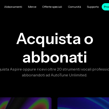
Abbonamenti
Merce
Offerte speciali
Comunità
Supporto
Pro
Acquista o
abbonati
uista Aspire oppure ricevi oltre 20 strumenti vocali professio
abbonandoti ad AutoTune Unlimited.