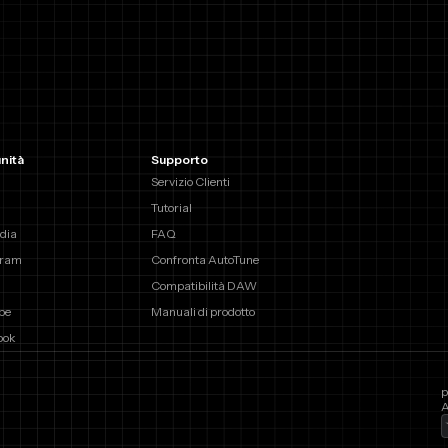
nità
Supporto
Servizio Clienti
Tutorial
dia
FAQ
gram
Confronta AutoTune
Compatibilità DAW
be
Manuali di prodotto
ook
p
A