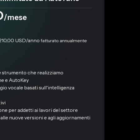
D
/mese
210,00 USD
/anno
fatturato annualmente
 e strumento che realizziamo
une e AutoKey
io vocale basati sull'intelligenza
ivi
one per addetti ai lavori del settore
lle nuove versioni e agli aggiornamenti