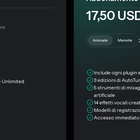
17,50 US
re.
Annuale
Mensile
Include ogni plugin
3 edizioni di AutoT
 Unlimited.
5 strumenti di mixagg
artificiale
14 effetti vocali creat
Modelli di registrazi
Accesso immediato a