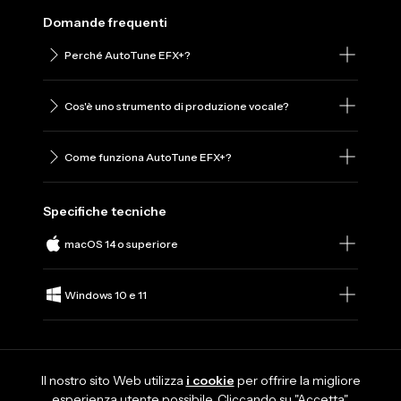
Domande frequenti
Perché AutoTune EFX+?
Cos'è uno strumento di produzione vocale?
Come funziona AutoTune EFX+?
Specifiche tecniche
macOS 14 o superiore
Windows 10 e 11
Il nostro sito Web utilizza
i cookie
per offrire la migliore
esperienza utente possibile. Cliccando su "Accetta",