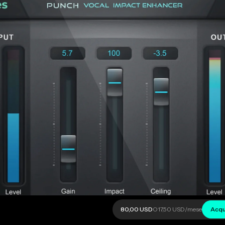
80,00 USD
O
17,50 USD
/mese
Acqu