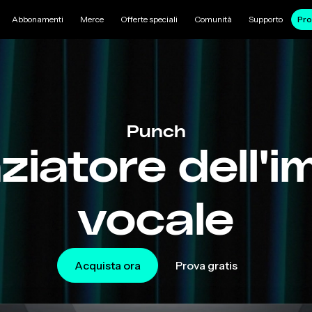
Abbonamenti
Merce
Offerte speciali
Comunità
Supporto
Pro
Punch
ziatore dell'i
vocale
Acquista ora
Prova gratis