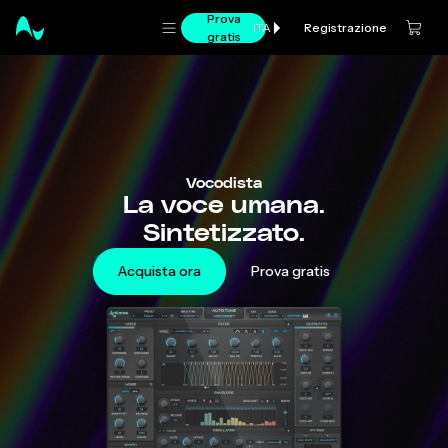
Prova
Registrazione
ITA
gratis
Vocodista
La voce umana.
Sintetizzato.
Acquista ora
Prova gratis