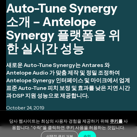
Auto-Tune Synergy
소개 – Antelope
Synergy 플랫폼을 위
한 실시간 성능
새로운 Auto-Tune Synergy는 Antares 와
Antelope Audio 가 맞춤 제작 및 정밀 조정하여
Antelope Synergy 인터페이스 및 마이크에서 업계
표준 Auto-Tune 피치 보정 및 효과를 낮은 지연 시간
과 DSP 지원 성능으로 제공합니다.
October 24, 2019
당사 웹사이트는 최상의 사용자 경험을 제공하기 위해
쿠키를
사
용합니다. "수락"을 클릭하면 쿠키 사용을 허용하는 것입니다.
선택적 쿠키 거부
승인