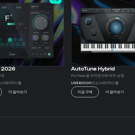
신규
 2026
AutoTune Hybrid
시대
Pro Tools 용 저지연 DSP 피치 보정
는
/월
또는
/월
US$17.50
US$400.00
US$17.50
더 알아보기
지금 구매
더 알아보기