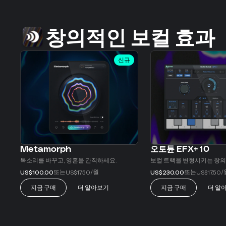
창의적인 보컬 효과
신규
Metamorph
오토튠 EFX+ 10
목소리를 바꾸고, 영혼을 간직하세요.
보컬 트랙을 변형시키는 창의
또는
/월
또는
/
US$100.00
US$17.50
US$230.00
US$17.50
지금 구매
더 알아보기
지금 구매
더 알