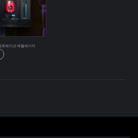
 세츄레이션 에뮬레이터