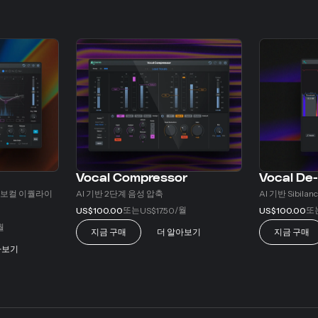
Vocal Compressor
Vocal De
 보컬 이퀄라이
AI 기반 2단계 음성 압축
AI 기반 Sibilan
또는
/월
또
US$100.00
US$17.50
US$100.00
월
지금 구매
더 알아보기
지금 구매
아보기