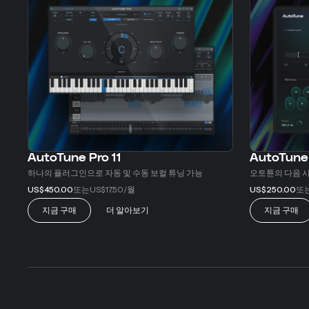
AutoTune Pro 11
AutoTune
하나의 플러그인으로 자동 및 수동 보컬 튜닝 가능
오토튠의 다음 
또는
/월
또
US$450.00
US$17.50
US$250.00
지금 구매
더 알아보기
지금 구매