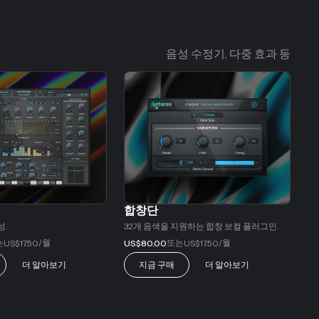
음성 수정기, 다중 효과 등
합창단
성.
32개 음색을 지원하는 합창 보컬 플러그인.
는
/월
또는
/월
US$17.50
US$80.00
US$17.50
더 알아보기
지금 구매
더 알아보기