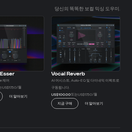
당신의 똑똑한 보컬 믹싱 도우미.
-Esser
Vocal Reverb
ce 제어
AI 어시스트, Auto-EQ 및 다이내믹 이펙트로
는
/월
US$17.50
구동됩니다.
또는
/월
US$100.00
US$17.50
더 알아보기
지금 구매
더 알아보기