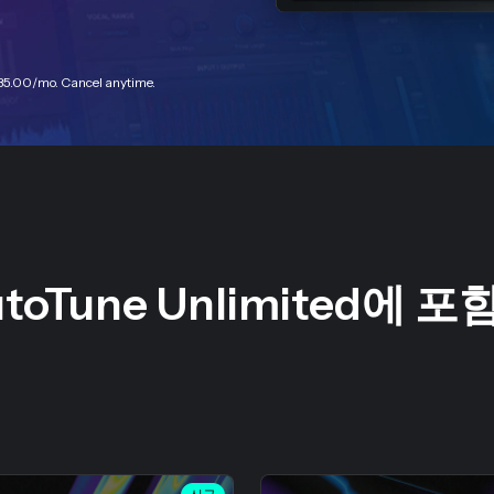
35.00
/mo. Cancel anytime.
toTune Unlimited에 