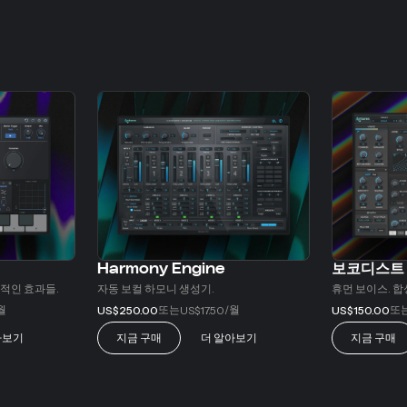
Harmony Engine
보코디스트
적인 효과들.
자동 보컬 하모니 생성기.
휴먼 보이스. 합
월
또는
/월
또
US$250.00
US$17.50
US$150.00
아보기
지금 구매
더 알아보기
지금 구매