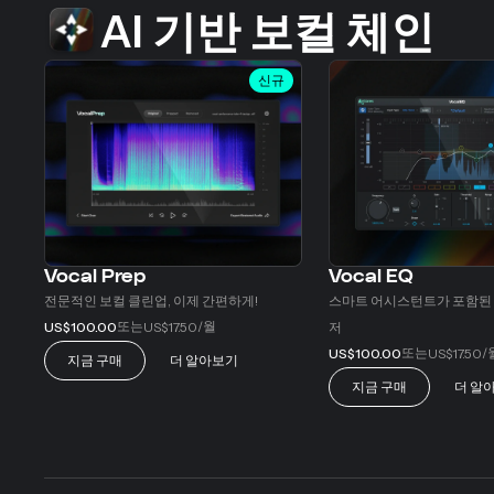
AI 기반 보컬 체인
신규
Vocal Prep
Vocal EQ
전문적인 보컬 클린업, 이제 간편하게!
스마트 어시스턴트가 포함된
또는
/월
US$100.00
US$17.50
저
또는
/
US$100.00
US$17.50
지금 구매
더 알아보기
지금 구매
더 알