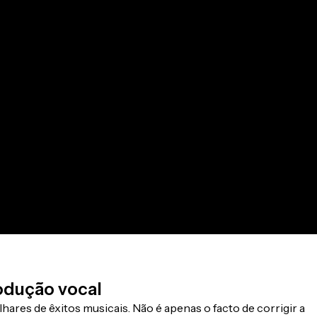
odução vocal
ares de êxitos musicais. Não é apenas o facto de corrigir a