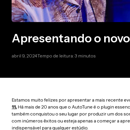
Apresentando o novo 
abril 9, 2024
Tempo de leitura: 3 minutos
Estamos muito felizes por apresentar a mais recente ev
11.
Há mais de 20 anos que o AutoTune é o plugin essenci
também conquistou o seu lugar por produzir um dos so
com inúmeros êxitos ou esteja apenas a começar a apre
indispensável para qualquer estúdio.