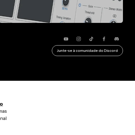
YouTube
Instagram
TikTok
Faceboo
Discó
Junte-se à comunidade do Discord
ro
 mas
nal