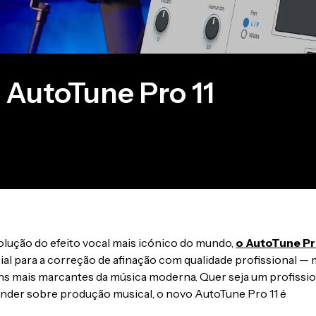
AutoTune Pro 11
olução do efeito vocal mais icónico do mundo,
o AutoTune P
al para a correção de afinação com qualidade profissional —
ns mais marcantes da música moderna. Quer seja um profissio
nder sobre produção musical, o novo AutoTune Pro 11 é