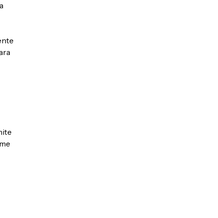
a
ente
ara
mite
ome