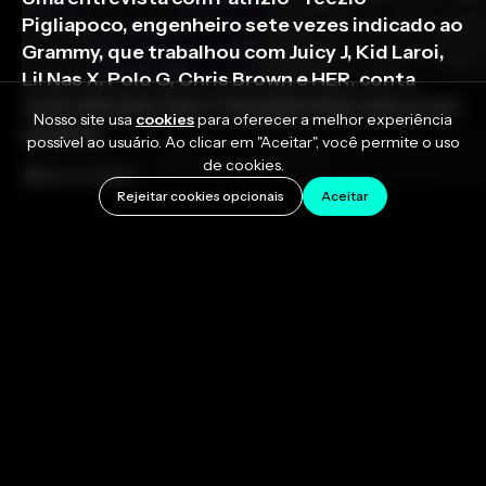
Pigliapoco, engenheiro sete vezes indicado ao
Grammy, que trabalhou com Juicy J, Kid Laroi,
Lil Nas X, Polo G, Chris Brown e HER, conta
como ele usa o Auto-Tune para fazer discos de
Nosso site usa
cookies
para oferecer a melhor experiência
sucesso.
possível ao usuário. Ao clicar em "Aceitar", você permite o uso
de cookies.
March 4, 2022
Rejeitar cookies opcionais
Aceitar
Patrizio “Teezio” Pigliapoco
estrela tem ascendido
desde a adolescência, fazendo engenharia para
Juicy J
enquanto ele ainda estava na escola de
gravação. Hoje, ele é um produtor/engenheiro de
primeira linha da realeza do rap e
do hip hop
,
esculpindo os sons de
Kid Laroi
,
Lil Nas X
, e
Polo G
;
ele é um colaborador de estúdio de longa data com