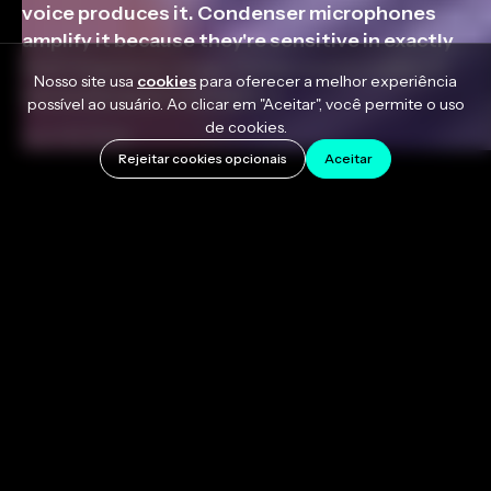
voice produces it. Condenser microphones
amplify it because they're sensitive in exactly
that frequency range. Compression makes it
Nosso site usa
cookies
para oferecer a melhor experiência
worse because it brings […]
possível ao usuário. Ao clicar em "Aceitar", você permite o uso
de cookies.
April 15, 2026
Rejeitar cookies opcionais
Aceitar
Um de-esser é um compressor específico para
determinadas frequências que reduz a sibilância nas
gravações vocais. A Sibilance é a energia rugosa e
sibilante que provém dos sons "s", "sh" e "t",
concentrada entre os 4 kHz e os 10 kHz. Toda a voz a
produz.
Os microfones condensadores
amplificam-na porque são sensíveis exatamente
nessa gama de frequência. A compressão piora a
situação porque aumenta o nível geral, e estes picos