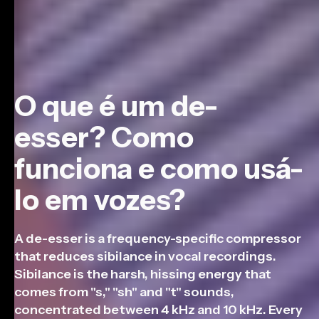
O que é um de-
esser? Como
funciona e como usá-
lo em vozes?
A de-esser is a frequency-specific compressor
that reduces sibilance in vocal recordings.
Sibilance is the harsh, hissing energy that
comes from "s," "sh" and "t" sounds,
concentrated between 4 kHz and 10 kHz. Every